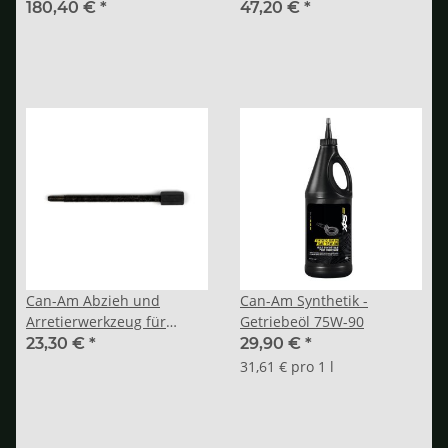
ccm
180,40 €
*
47,20 €
*
Can-Am Abzieh und
Can-Am Synthetik -
Arretierwerkzeug für
Getriebeöl 75W-90
Antriebsriemen
23,30 €
*
29,90 €
*
31,61 € pro 1 l