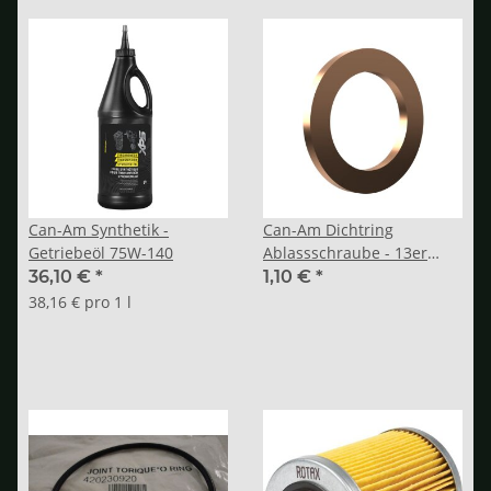
Can-Am Synthetik -
Can-Am Dichtring
Getriebeöl 75W-140
Ablassschraube - 13er
Schlüsselweite
36,10 €
*
1,10 €
*
38,16 € pro 1 l