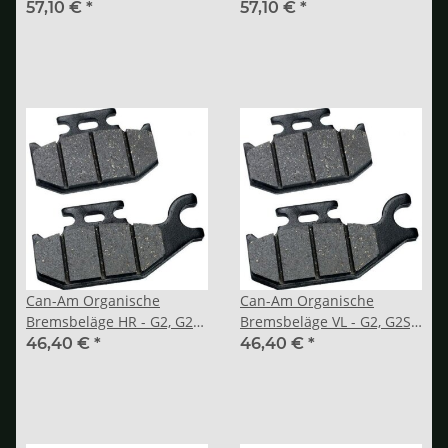
G2S, G2L
G2S, G2L
57,10 €
*
57,10 €
*
Can-Am Organische
Can-Am Organische
Bremsbeläge HR - G2, G2S,
Bremsbeläge VL - G2, G2S,
G2L
G2L
46,40 €
*
46,40 €
*