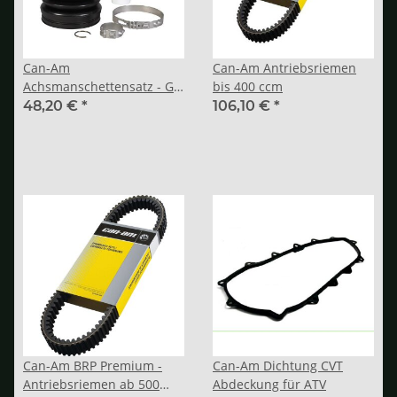
Can-Am
Can-Am Antriebsriemen
Achsmanschettensatz - G2,
bis 400 ccm
G2L, G2S
48,20 €
*
106,10 €
*
Can-Am BRP Premium -
Can-Am Dichtung CVT
Antriebsriemen ab 500
Abdeckung für ATV