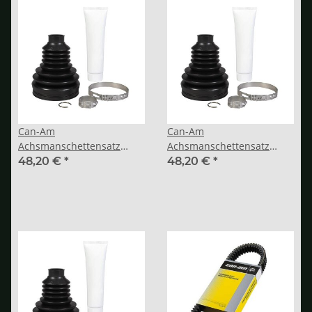
Can-Am
Can-Am
Achsmanschettensatz
Achsmanschettensatz
vorne - Traxter, Maverick,
hinten
48,20 €
*
48,20 €
*
G2