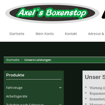
Startseite
Mein Konto
Kontakt
Adresse &
Startseite
Unsere Leistungen
Produkte
Unser S
Fahrzeuge
* Wartung (mi
* Reparatur
Arbeitsgeräte
* Instandset
Zubehör nach Fahrzeug
* Montage vo