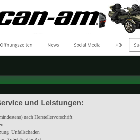
 Öffnungszeiten
News
Social Media
Aktionen
ervice und Leistungen:
ndestens) nach Herstellervorschrift
en
zung Unfallschaden
n Zubehör aller Art