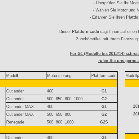
- Überprüfen Sie Ihr
Model
- Wählen Sie
Motor
und
M
- Erfahren Sie Ihren
Plattf
Dieser
Plattformcode
sagt Ihnen auf einen B
Zubehörartikel mit Ihrem Fahrzeug 
Für G1 (Modelle bis 2013/14) schre
rufen Sie uns gerne 
r
Modell
Motorisierung
Plattformcode
Modell
Outlander
400
G1
Outlander
500, 650, 800, 1000
G2
20
Outlander MAX
400
G1
20
Outlander MAX
500, 650, 800
G2
Renegade
500, 800, 1000
G2S
Outlander
400
G1