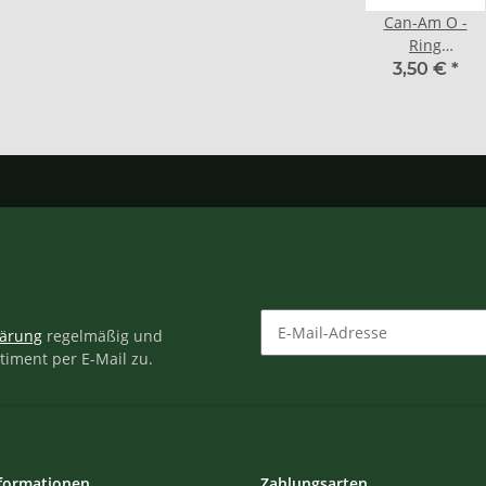
Can-Am O -
Ring
Ölfilterdeckel
3,50 €
*
lärung
regelmäßig und
timent per E-Mail zu.
Newsletter Abonnieren
formationen
Zahlungsarten