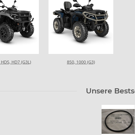
, HD5, HD7 (G3L)
850, 1000 (G3)
Unsere Bests