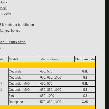
ljahr
odell
ormcode
lick, ob der betreffende
kompatibel ist.
iben Sie uns oder
an.
jahr
Modell
Motorisierung
Plattformcode
Outlander
450, 570
G2L
Outlander
650, 850, 1000
G2
17
Outlander MAX
450, 570
G2L
18
Outlander MAX
650, 850, 1000
G2
6x6
650, 1000
G2
Renegade
570, 850, 1000
G2S