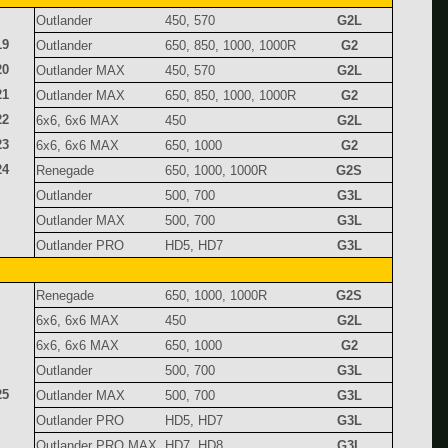
Outlander
450, 570
G2L
19
Outlander
650, 850, 1000, 1000R
G2
20
Outlander MAX
450, 570
G2L
21
Outlander MAX
650, 850, 1000, 1000R
G2
22
6x6, 6x6 MAX
450
G2L
23
6x6, 6x6 MAX
650, 1000
G2
24
Renegade
650, 1000, 1000R
G2S
Outlander
500, 700
G3L
Outlander MAX
500, 700
G3L
Outlander PRO
HD5, HD7
G3L
Renegade
650, 1000, 1000R
G2S
6x6, 6x6 MAX
450
G2L
6x6, 6x6 MAX
650, 1000
G2
Outlander
500, 700
G3L
25
Outlander MAX
500, 700
G3L
Outlander PRO
HD5, HD7
G3L
Outlander PRO MAX
HD7, HD8
G3L