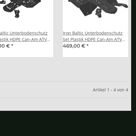
Baltic Unterbodenschutz
Iron Baltic Unterbodenschutz
lastik HDPE Can-Am ATV
Set Plastik HDPE Can-Am ATV
G2L
00 €
*
469,00 €
*
Artikel 1 - 4 von 4