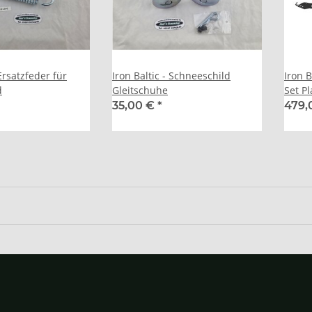
 Ersatzfeder für
Iron Baltic - Schneeschild
Iron 
d
Gleitschuhe
Set P
G2
35,00 €
*
479,