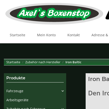
Startseite
Mein Konto
Kontakt
Adresse &
Startseite
Zubehör nach Hersteller
Iron Baltic
Iron Ba
Produkte
Fahrzeuge
Den Ir
Arbeitsgeräte
Zubehör nach Fahrzeug