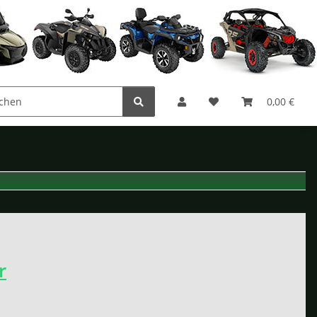
0,00 €
r