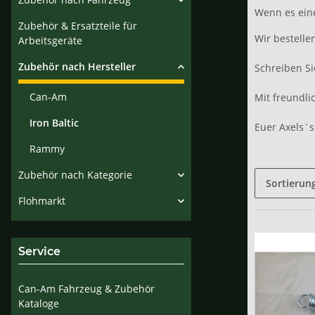
Wenn es eine
Zubehör & Ersatzteile für
Wir bestelle
Arbeitsgeräte
Zubehör nach Hersteller
Schreiben S
Can-Am
Mit freundl
Iron Baltic
Euer Axels`
Rammy
Zubehör nach Kategorie
Sortierun
Flohmarkt
Service
Can-Am Fahrzeug & Zubehör
Kataloge