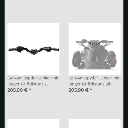
Can-Am Sypder Lenker mit
Can-Am Spyder Lenker mit
langer Griffdistanz -
langer Griffdistanz (ab
Position C (bis 2023)
2024)
205,90 €
*
205,90 €
*