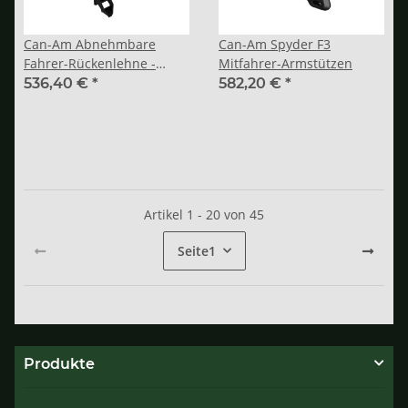
Can-Am Abnehmbare
Can-Am Spyder F3
Fahrer-Rückenlehne -
Mitfahrer-Armstützen
Spyder F3
536,40 €
*
582,20 €
*
Artikel 1 - 20 von 45
Seite
1
Produkte