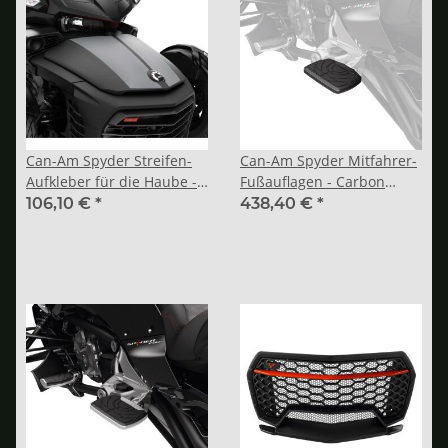
Can-Am Spyder Streifen-
Can-Am Spyder Mitfahrer-
Aufkleber für die Haube -
Fußauflagen - Carbon
Silber
Schwarz
106,10 €
*
438,40 €
*