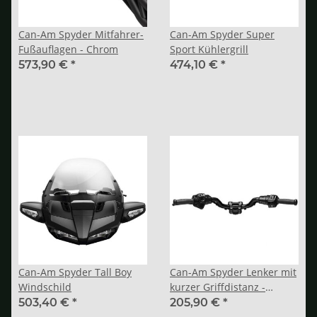
Can-Am Spyder Mitfahrer-
Can-Am Spyder Super
Fußauflagen - Chrom
Sport Kühlergrill
573,90 €
*
474,10 €
*
Can-Am Spyder Tall Boy
Can-Am Spyder Lenker mit
Windschild
kurzer Griffdistanz -
Position A (bis 2023)
503,40 €
*
205,90 €
*