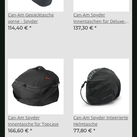
Can-Am Gepäcktasche
Can-Am Spyder
vorne - Spyder
Innentaschen für Deluxe-
Satteltaschen
114,40 €
*
137,30 €
*
Can-Am Spyder
Can-Am Spyder Integrierte
Innentasche für Topcase
Helmtasche
166,60 €
*
77,80 €
*