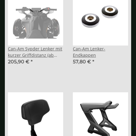
Can-Am Sypder Lenker mit
Can-Am Lenker-
kurzer Griffdistanz (ab
Endkappen
2024)
205,90 €
*
57,80 €
*