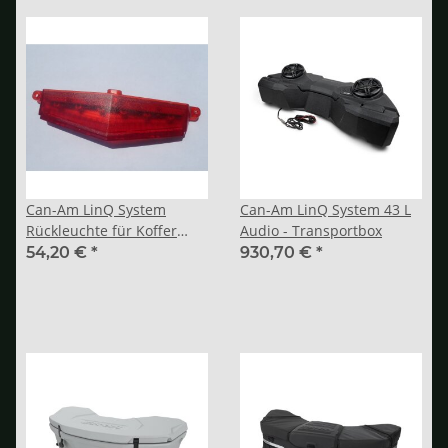
Can-Am LinQ System
Can-Am LinQ System 43 L
Rückleuchte für Koffer
Audio - Transportbox
Verkleidungssatz
54,20 €
*
930,70 €
*