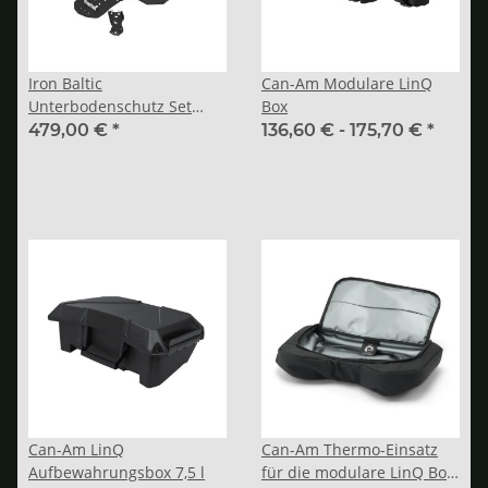
Iron Baltic
Can-Am Modulare LinQ
Unterbodenschutz Set
Box
Plastik HDPE Can-Am ATV
479,00 €
*
136,60 € -
175,70 €
*
G2
Can-Am LinQ
Can-Am Thermo-Einsatz
Aufbewahrungsbox 7,5 l
für die modulare LinQ Box