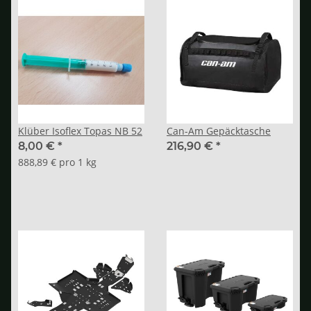
Klüber Isoflex Topas NB 52
Can-Am Gepäcktasche
8,00 €
*
216,90 €
*
888,89 € pro 1 kg