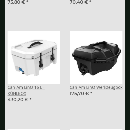
(10 l)
75,80 €
*
70,40 €
*
Can-Am LinQ 16 L -
Can-Am LinQ Werkzeugbox
KÜHLBOX
175,70 €
*
430,20 €
*