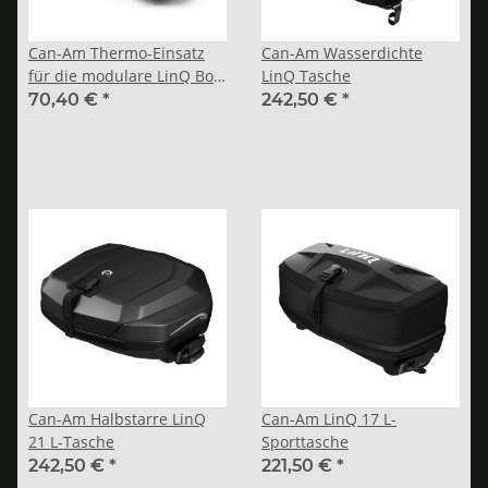
Can-Am Thermo-Einsatz
Can-Am Wasserdichte
für die modulare LinQ Box
LinQ Tasche
(10 l)
70,40 €
*
242,50 €
*
Can-Am Halbstarre LinQ
Can-Am LinQ 17 L-
21 L-Tasche
Sporttasche
242,50 €
*
221,50 €
*