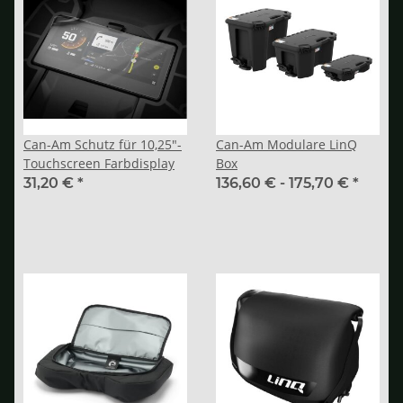
Can-Am Schutz für 10,25"-
Can-Am Modulare LinQ
Touchscreen Farbdisplay
Box
31,20 €
*
136,60 € -
175,70 €
*