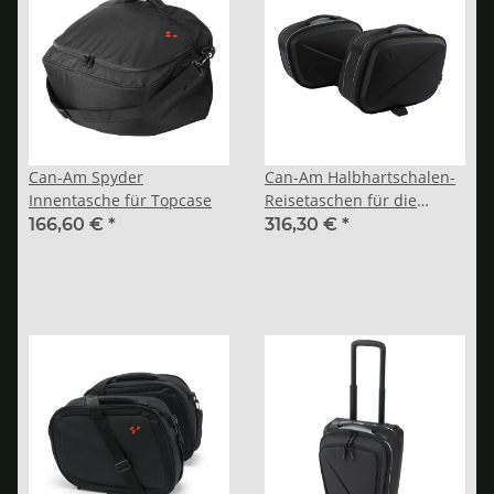
Can-Am Spyder
Can-Am Halbhartschalen-
Innentasche für Topcase
Reisetaschen für die
seitlichen
166,60 €
*
316,30 €
*
Heckgepäckräume