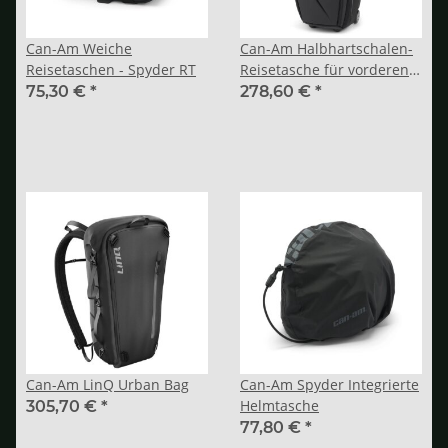
Can-Am Weiche
Can-Am Halbhartschalen-
Reisetaschen - Spyder RT
Reisetasche für vorderen
Gepäckraum
75,30 €
*
278,60 €
*
Can-Am LinQ Urban Bag
Can-Am Spyder Integrierte
Helmtasche
305,70 €
*
77,80 €
*