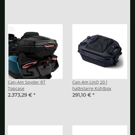
Can-Am Spyder RT
Can-Am LinQ 20 l
Topcase
halbstarre Kühlbox
2.373,29 €
*
291,10 €
*