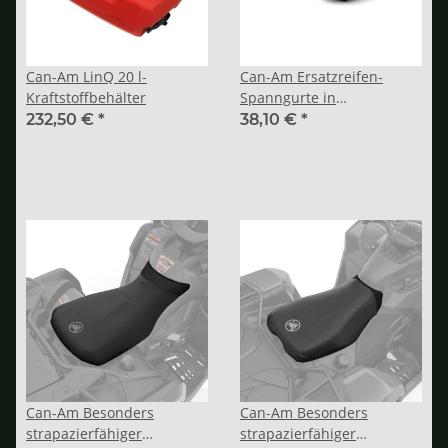
Can-Am LinQ 20 l-
Can-Am Ersatzreifen-
Kraftstoffbehälter
Spanngurte in
Ratschenausführung
232,50 €
*
38,10 €
*
Can-Am Besonders
Can-Am Besonders
strapazierfähiger
strapazierfähiger