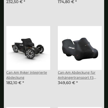
232,50 €
*
174,80 €
*
Can-Am Ryker Integrierte
Can-Am Abdeckung für
Abdeckung
Anhängertransport F3
Limited ab 2017
182,10 €
*
349,60 €
*