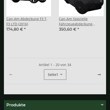
Can-Am Abdeckung F3 T,
Can-Am Spezielle
F3 LTD (2016)
Fahrzeugabdeckung
Spyder bis 2019
174,80 €
*
350,60 €
*
Artikel 1 - 20 von 34
Seite
1
Produkte