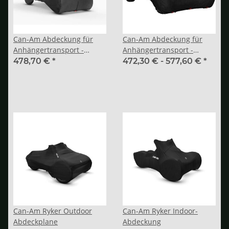
Can-Am Abdeckung für
Can-Am Abdeckung für
Anhängertransport -
Anhängertransport -
Maverick Trail/Sport
Maverick (MAX)
478,70 €
*
472,30 € -
577,60 €
*
Can-Am Ryker Outdoor
Can-Am Ryker Indoor-
Abdeckplane
Abdeckung