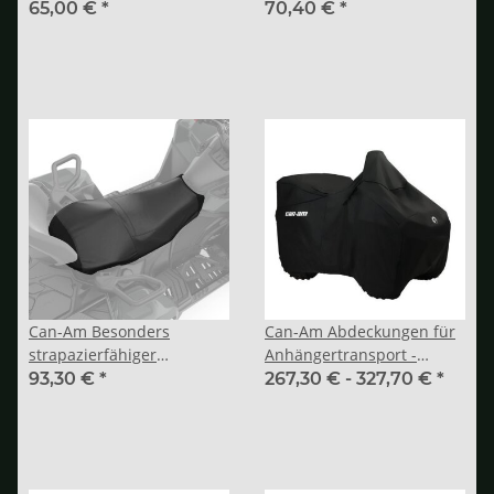
Sitzbezug - G2, G2L
Sitzbezug - G3L
65,00 €
*
70,40 €
*
Can-Am Besonders
Can-Am Abdeckungen für
strapazierfähiger
Anhängertransport -
Sitzbezug - G3L-MAX
G2,G2L, G2S
93,30 €
*
267,30 € -
327,70 €
*