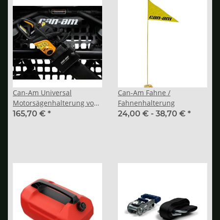
Can-Am Universal
Can-Am Fahne /
Motorsägenhalterung von
Fahnenhalterung
Kolpin
165,70 €
*
24,00 € -
38,70 €
*