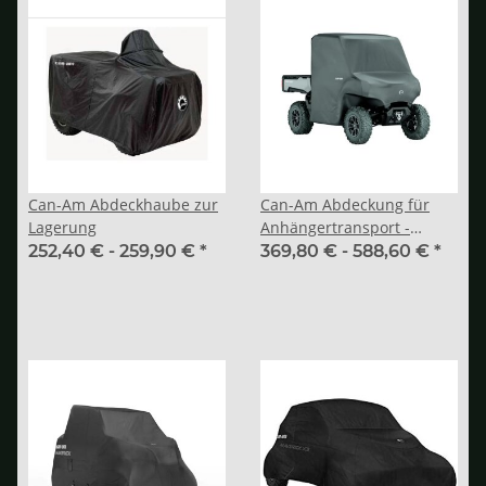
Can-Am Abdeckhaube zur
Can-Am Abdeckung für
Lagerung
Anhängertransport -
Traxter (MAX)
252,40 € -
259,90 €
*
369,80 € -
588,60 €
*