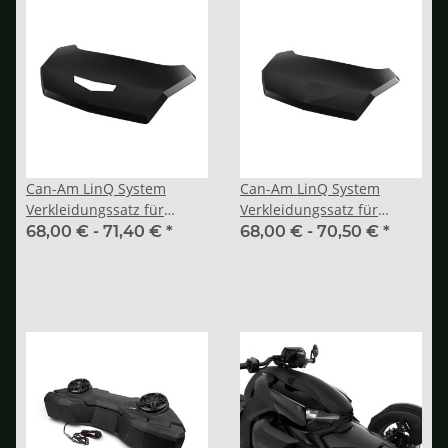
Can-Am LinQ System
Can-Am LinQ System
Verkleidungssatz für
Verkleidungssatz für
Koffer mit Rückleuchte
Koffer ohne Rückleuchte
68,00 € -
71,40 €
*
68,00 € -
70,50 €
*
(ohne EG-Zulassung)
(mit EG-Zulassung)