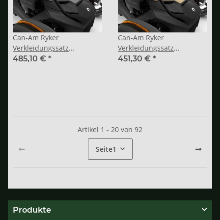
Can-Am Ryker
Can-Am Ryker
Verkleidungssatz
Verkleidungssatz
„Exclusive“ Sonic Silver
„Exclusive“ Liquid Gold
485,10 €
*
451,30 €
*
Artikel 1 - 20 von 92
Seite
1
Produkte