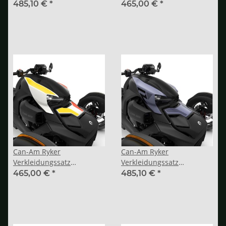
„Exclusive“ Blue Abyss
„Exclusive“ Diablo Red
485,10 €
*
465,00 €
*
Can-Am Ryker
Can-Am Ryker
Verkleidungssatz
Verkleidungssatz
„Exclusive“ Heritage White
„Exclusive“ Purple Galaxy
465,00 €
*
485,10 €
*
IV