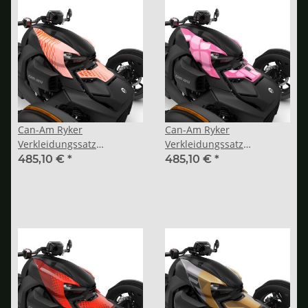
Can-Am Ryker
Can-Am Ryker
Verkleidungssatz
Verkleidungssatz
„Exclusive“ Peachy Frenzy
„Exclusive“ Cotton Candy
485,10 €
*
485,10 €
*