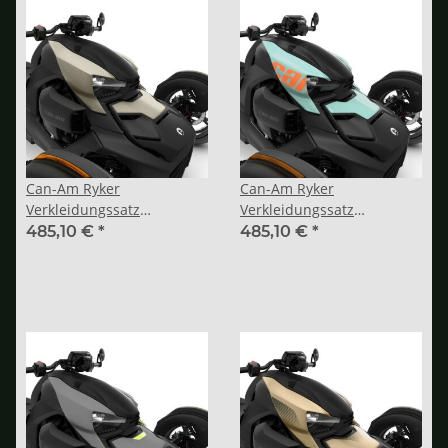
Can-Am Ryker
Can-Am Ryker
Verkleidungssatz
Verkleidungssatz
„Exclusive“ Liquid Titanium
„Exclusive“ Icepop Blue
485,10 €
*
485,10 €
*