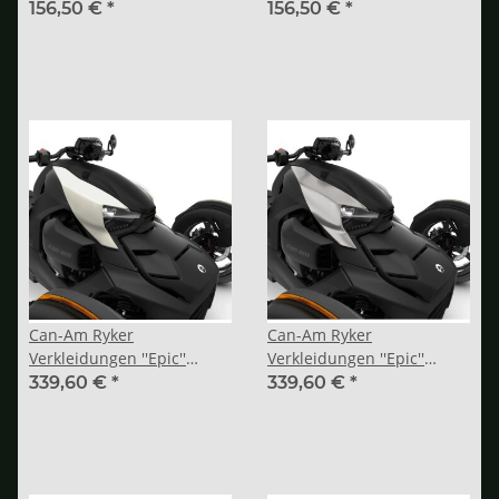
Adrenaline Red
Yellow Shock
156,50 €
*
156,50 €
*
Can-Am Ryker
Can-Am Ryker
Verkleidungen ''Epic''
Verkleidungen ''Epic''
Immortal White
Liquid Steel
339,60 €
*
339,60 €
*