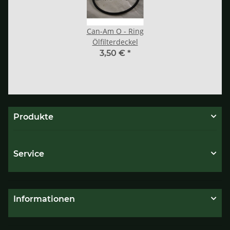
Can-Am O - Ring
Ölfilterdeckel
3,50 €
*
Produkte
Service
Informationen