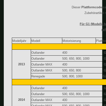
Dieser
Plattformcode
sa
Zubehörartikel 
Für G1 (Modelle b
ruf
Modelljahr
Modell
Motorisierung
Plattf
Outlander
400
G
Outlander
500, 650, 800, 1000
G
2013
Outlander MAX
400
G
Outlander MAX
500, 650, 800
G
Renegade
500, 800, 1000
G
Outlander
400
G
Outlander
500, 650, 800, 1000
G
2014
Outlander MAX
400
G
Outlander MAX
500, 650, 800, 1000
G