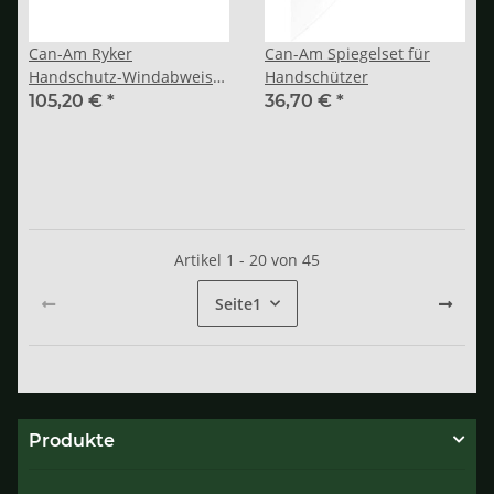
Can-Am Ryker
Can-Am Spiegelset für
Handschutz-Windabweiser
Handschützer
- Schwarz
105,20 €
*
36,70 €
*
Artikel 1 - 20 von 45
Seite
1
Produkte