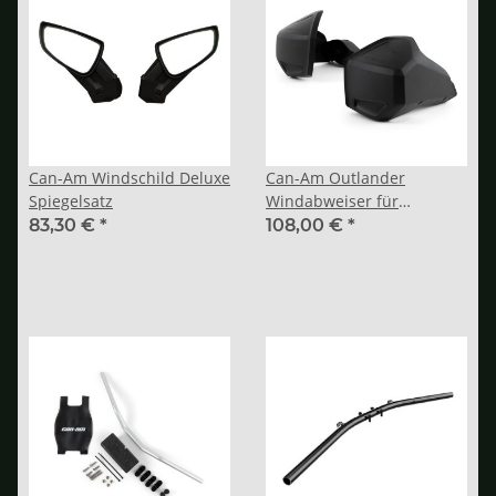
Can-Am Windschild Deluxe
Can-Am Outlander
Spiegelsatz
Windabweiser für
Beifahrer
83,30 €
*
108,00 €
*