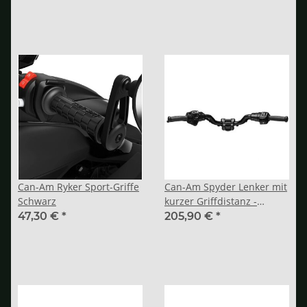
Can-Am Ryker Sport-Griffe
Can-Am Spyder Lenker mit
Schwarz
kurzer Griffdistanz -
Position A (bis 2023)
47,30 €
*
205,90 €
*