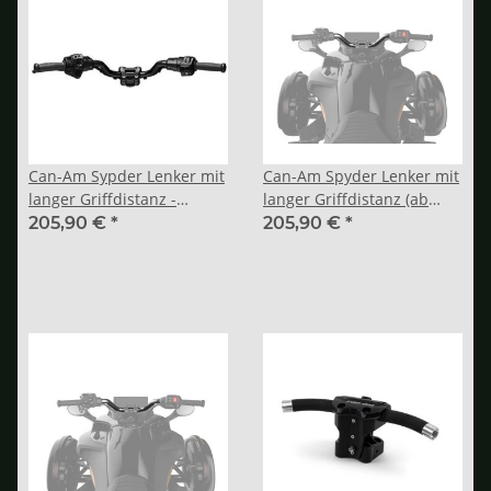
Can-Am Sypder Lenker mit
Can-Am Spyder Lenker mit
langer Griffdistanz -
langer Griffdistanz (ab
Position C (bis 2023)
2024)
205,90 €
*
205,90 €
*