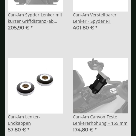
Can-Am Sypder Lenker mit
Can-Am Verstellbarer
kurzer Griffdistanz (ab
Lenker - Spyder RT
2024)
205,90 €
*
401,80 €
*
Can-Am Lenker-
Can-Am Canyon Feste
Endkappen
Lenkererhöhung – 155 mm
57,80 €
*
174,80 €
*