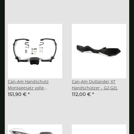
Can-Am Handschutz
Can-Am Outlander XT
Montagesatz volle
Handschützer - G2,G2L
Umhüllung aus Aluminium
151,90 €
*
112,00 €
*