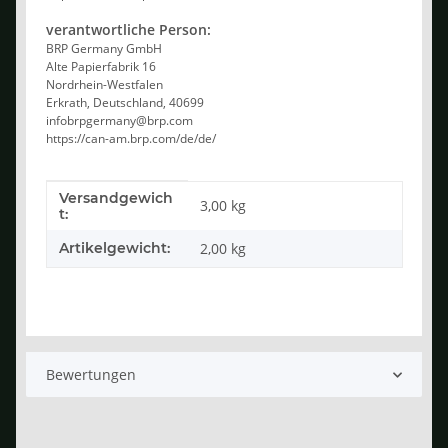
verantwortliche Person:
BRP Germany GmbH
Alte Papierfabrik 16
Nordrhein-Westfalen
Erkrath, Deutschland, 40699
infobrpgermany@brp.com
https://can-am.brp.com/de/de/
Versandgewich
Produkteigenschaft
Wert
3,00 kg
t:
Artikelgewicht:
2,00
kg
Bewertungen