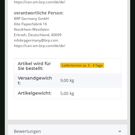
https://can-am.brp.com/de/de/
verantwortliche Person:
BRP Germany GmbH
Alte Papierfabrik 16
Nordrhein-Westfalen
Erkrath, Deutschland, 40699
infobrpgermany@brp.com
https://can-am.brp.com/de/de/
Artikel wird für
Produkteigenschaft
Wert
Liefertermin ca. 3 - 4 Tage
Sie bestellt:
Versandgewich
9,00 kg
t:
Artikelgewicht:
5,00
kg
Bewertungen