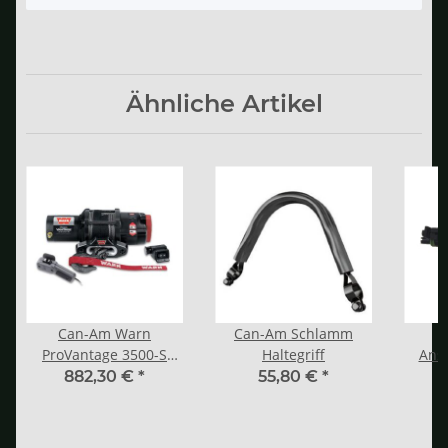
Ähnliche Artikel
Can-Am Warn
Can-Am Schlamm
ProVantage 3500-S
Haltegriff
Ansc
Seilwinde - G2, G2L,
Lin
882,30 €
*
55,80 €
*
G2S
Rückle