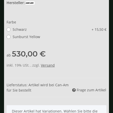
Hersteller:
Farbe
Schwarz
+ 15,50 €
Sunburst Yellow
530,00 €
ab
inkl. 19% USt. , zzgl.
Versand
Lieferstatus: Artikel wird bei Can-Am
Frage zum Artikel
für Sie bestellt
x
Dieser Artikel hat Variationen. Wählen Sie bitte die