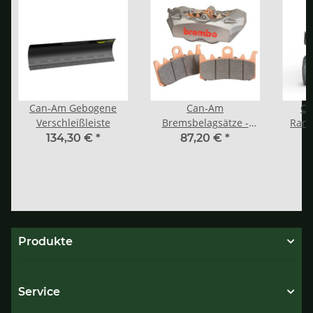
Can-Am Gebogene
Can-Am
Ca
Verschleißleiste
Bremsbelagsätze -
Ramm
Spyder, Canyon
Vor
134,30 €
*
87,20 €
*
Produkte
Service