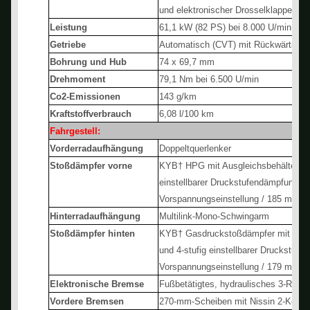
und elektronischer Drosselklappenst
Leistung
61,1 kW (82 PS) bei 8.000 U/min
Getriebe
Automatisch (CVT) mit Rückwärtsga
Bohrung und Hub
74 x 69,7 mm
Drehmoment
79,1 Nm bei 6.500 U/min
Co2-Emissionen
143 g/km
Kraftstoffverbrauch
6,08 l/100 km
Fahrgestell:
Vorderradaufhängung
Doppeltquerlenker
Stoßdämpfer vorne
KYB† HPG mit Ausgleichsbehälter und
einstellbarer Druckstufendämpfung u
Vorspannungseinstellung / 185 mm
Hinterradaufhängung
Multilink-Mono-Schwingarm
Stoßdämpfer hinten
KYB† Gasdruckstoßdämpfer mit Ausg
und 4-stufig einstellbarer Druckstuf
Vorspannungseinstellung / 179 mm
Elektronische Bremse
Fußbetätigtes, hydraulisches 3-Rad
Vordere Bremsen
270-mm-Scheiben mit Nissin 2-Kolb