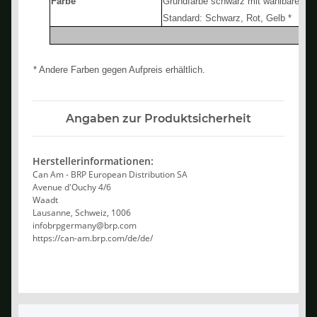
Farbe
Grundfarbe schwarz mit wählbaren F
Standard: Schwarz, Rot, Gelb *
* Andere Farben gegen Aufpreis erhältlich.
Angaben zur Produktsicherheit
Herstellerinformationen:
Can Am - BRP European Distribution SA
Avenue d'Ouchy 4/6
Waadt
Lausanne, Schweiz, 1006
infobrpgermany@brp.com
https://can-am.brp.com/de/de/