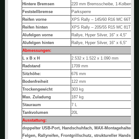
Hintere Bremsen
220 mm Bremsscheibe, 1-Kolben-Sc
Feststellbremse
Parksperre
Reifen vorne
XPS Rally – 145/60 R16 MC 66T
Reifen hinten
XPS Rally – 205/55 R15 MC 81T
Alufelgen vorne
Rallye, Hyper Silver, 16" x 4,5"
Alufelgen hinten
Rallye, Hyper Silver, 16" x 6,5"
Abmessungen:
L x B x H
2.532 x 1.522 x 1.090 mm
Radstand
1709 mm
Sitzhöhe:
676 mm
Bodenfreiheit
122 mm
Trockengewicht
303 kg
Max. Zuladung
187 kg
Stauraum
7 L
Tankvolumen
20L
Ausstattung:
doppelter USB-Port, Handschuhfach, MAX-Montagehalterung,
Felgen, Rallyreifen, Frontgrillschutz, struktureller Handsch