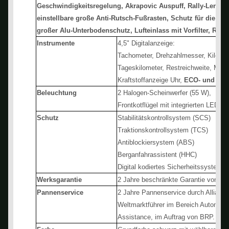
Geschwindigkeitsregelung, Akrapovic Auspuff, Rally-Lenker, 
einstellbare große Anti-Rutsch-Fußrasten, Schutz für die Fah
großer Alu-Unterbodenschutz, Lufteinlass mit Vorfilter, Ral
Instrumente
4,5" Digitalanzeige:
Tachometer, Drehzahlmesser, Kilomet
Tageskilometer, Restreichweite, Motor
Kraftstoffanzeige Uhr,
ECO- und Ral
Beleuchtung
2 Halogen-Scheinwerfer (55 W),
Frontkotflügel mit integrierten LED-L
Schutz
Stabilitätskontrollsystem (SCS)
Traktionskontrollsystem (TCS)
Antiblockiersystem (ABS)
Berganfahrassistent (HHC)
Digital kodiertes Sicherheitssystem (
Werksgarantie
2 Jahre beschränkte Garantie von B
Pannenservice
2 Jahre Pannenservice durch Allianz 
Weltmarktführer im Bereich Automoti
Assistance, im Auftrag von BRP.