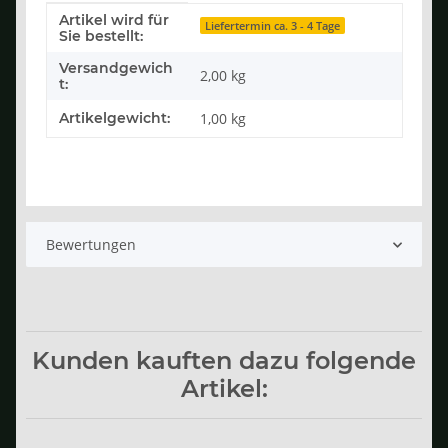
Artikel wird für
Produkteigenschaft
Wert
Liefertermin ca. 3 - 4 Tage
Sie bestellt:
Versandgewich
2,00 kg
t:
Artikelgewicht:
1,00
kg
Bewertungen
Kunden kauften dazu folgende
Artikel: