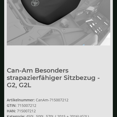
Can-Am Besonders
strapazierfähiger Sitzbezug -
G2, G2L
Artikelnummer:
CanAm-715007212
GTIN:
715007212
HAN:
715007212
Kategorie:
450L, 500L, 570L ( 2015 + 2016) (G2L)