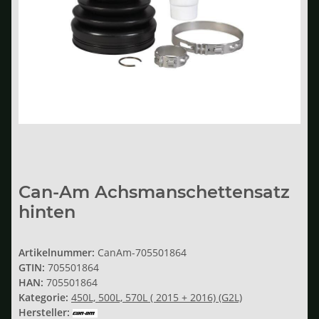
Can-Am Achsmanschettensatz
hinten
Artikelnummer:
CanAm-705501864
GTIN:
705501864
HAN:
705501864
Kategorie:
450L, 500L, 570L ( 2015 + 2016) (G2L)
Hersteller: