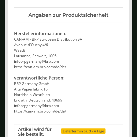
Angaben zur Produktsicherheit
Herstellerinformationen:
CAN-AM - BRP European Distribution SA
Avenue d'Ouchy 4/6
Waadt
Lausanne, Schweiz, 1006
infobrpgermany@brp.com
https://can-am.brp.com/de/de/
verantwortliche Person:
BRP Germany GmbH
Alte Papierfabrik 16
Nordrhein-Westfalen
Erkrath, Deutschland, 40699
infobrpgermany@brp.com
https://can-am.brp.com/de/de/
Artikel wird für
Produkteigenschaft
Wert
Liefertermin ca. 3 - 4 Tage
Sie bestellt: