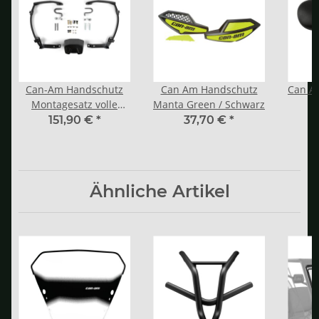
Can-Am Handschutz
Can Am Handschutz
Can Am
Montagesatz volle
Manta Green / Schwarz
Umhüllung aus
151,90 €
*
37,70 €
*
Aluminium
Ähnliche Artikel